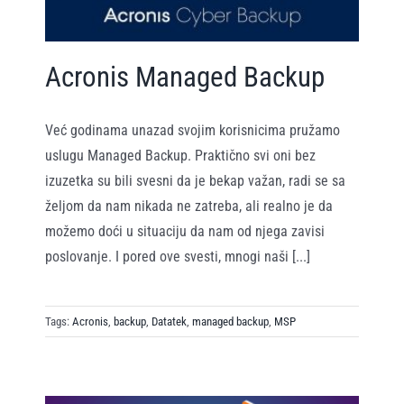
Acronis Managed Backup
Već godinama unazad svojim korisnicima pružamo
uslugu Managed Backup. Praktično svi oni bez
izuzetka su bili svesni da je bekap važan, radi se sa
željom da nam nikada ne zatreba, ali realno je da
možemo doći u situaciju da nam od njega zavisi
poslovanje. I pored ove svesti, mnogi naši [...]
Tags:
Acronis
,
backup
,
Datatek
,
managed backup
,
MSP