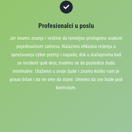
Profesionalci u poslu
Jer imamo znanje i veštine da temeljno pristupimo svakom
pojedinačnom zahtevu. Nalazimo efikasna rešenja u
sprečavanju cyber pretnji i napada, dok u slučajevima kad
se incident ipak desi, trudimo se da posledice budu
minimalne. Ulažemo u svoje ljude i znamo koliko vam je
posao bitan i da ne sme da stane. Umemo da sve bude pod
kontrolom.