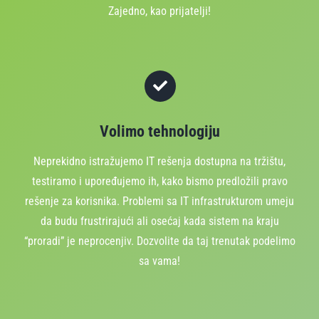
Zajedno, kao prijatelji!
Volimo tehnologiju
Neprekidno istražujemo IT rešenja dostupna na tržištu,
testiramo i upoređujemo ih, kako bismo predložili pravo
rešenje za korisnika. Problemi sa IT infrastrukturom umeju
da budu frustrirajući ali osećaj kada sistem na kraju
“proradi” je neprocenjiv. Dozvolite da taj trenutak podelimo
sa vama!