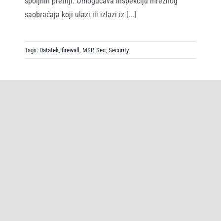
spoljnih pretnji. Omogućava inspekciju mrežnog
saobraćaja koji ulazi ili izlazi iz [...]
Tags:
Datatek
,
firewall
,
MSP
,
Sec
,
Security
e-
Procedura za