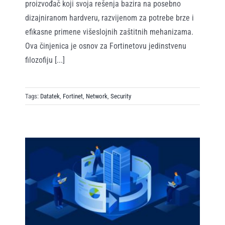
proizvođač koji svoja rešenja bazira na posebno
dizajniranom hardveru, razvijenom za potrebe brze i
efikasne primene višeslojnih zaštitnih mehanizama.
Ova činjenica je osnov za Fortinetovu jedinstvenu
filozofiju [...]
Tags:
Datatek
,
Fortinet
,
Network
,
Security
up