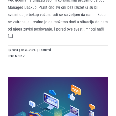
Već godinama unazad svojim korisnicima pružamo uslugu
Managed Backup. Praktično svi oni bez izuzetka su bili
svesni da je bekap važan, radi se sa željom da nam nikada
ne zatreba, ali realno je da možemo doći u situaciju da nam
od njega zavisi poslovanje. I pored ove svesti, mnogi naši
[...]
By
daca
|
06.30.2021.
|
Featured
Read More