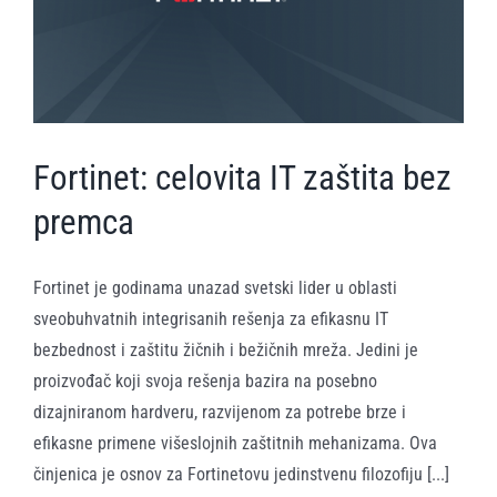
Fortinet: celovita IT zaštita bez
premca
Fortinet je godinama unazad svetski lider u oblasti
sveobuhvatnih integrisanih rešenja za efikasnu IT
bezbednost i zaštitu žičnih i bežičnih mreža. Jedini je
proizvođač koji svoja rešenja bazira na posebno
dizajniranom hardveru, razvijenom za potrebe brze i
efikasne primene višeslojnih zaštitnih mehanizama. Ova
činjenica je osnov za Fortinetovu jedinstvenu filozofiju [...]