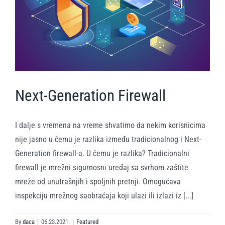
Next-Generation Firewall
I dalje s vremena na vreme shvatimo da nekim korisnicima
nije jasno u čemu je razlika između tradicionalnog i Next-
Generation firewall-a. U čemu je razlika? Tradicionalni
firewall je mrežni sigurnosni uređaj sa svrhom zaštite
mreže od unutrašnjih i spoljnih pretnji. Omogućava
inspekciju mrežnog saobraćaja koji ulazi ili izlazi iz [...]
By
daca
|
06.23.2021.
|
Featured